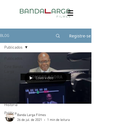
Registre-se
BLOG
Publicados
Publicados
Cine Banda
Larga
Load video
Cursos
Festivais
Música
História
Política
Banda Larga Filmes
26 de jul. de 2021
1 min de leitura