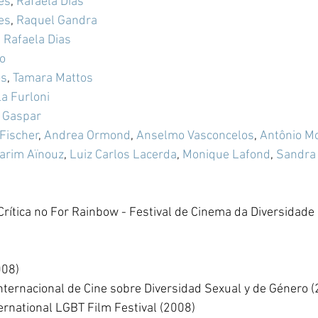
es
, 
Rafaela Dias
es
, 
Raquel Gandra
, 
Rafaela Dias
o
os
, 
Tamara Mattos
a Furloni
 Gaspar
Fischer
, 
Andrea Ormond
, 
Anselmo Vasconcelos
, 
Antônio M
arim Aïnouz
, 
Luiz Carlos Lacerda
, 
Monique Lafond
, 
Sandra
Crítica no For Rainbow - Festival de Cinema da Diversidad
008)
Internacional de Cine sobre Diversidad Sexual y de Género 
ternational LGBT Film Festival (2008)