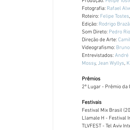
Produção: 
Felipe Tost
Fotografia: 
Rafael Alv
Roteiro: 
Felipe Tostes
Edição: 
Rodrigo Brazã
Som Direto: 
Pedro Ri
Direção de Arte: 
Camil
Videografismo: 
Bruno
Entrevistados: 
André 
Mossy
, 
Jean Wyllys
, 
K
Prêmios
2º Lugar - Prêmio da 
Festivais
Festival Mix Brasil (2
Llamale H - Festival 
TLVFEST - Tel Aviv In