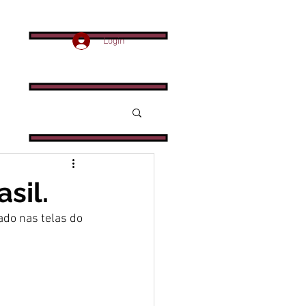
Login
sil.
do nas telas do 