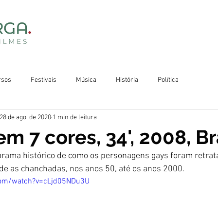
rsos
Festivais
Música
História
Política
28 de ago. de 2020
1 min de leitura
m 7 cores, 34', 2008, Bra
orama histórico de como os personagens gays foram retrata
de as chanchadas, nos anos 50, até os anos 2000.
com/watch?v=cLjd05NDu3U