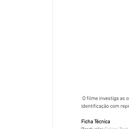
 O filme investiga as origens dos preconceitos, esteriótipos, assim como a importância da 
identificação com re
Ficha Técnica