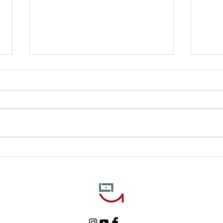
Partida | Doc Brasil, 2020,
Josu
94'.
BRA 