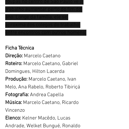
roupas no centro de São Paulo vê o 
trabalho aumentar perto do fim do 
ano. Longe da família, ele se 
aproxima dos colegas do trabalho 
entre encontros com outros homens.
Ficha Técnica
Direção: 
Marcelo Caetano
Roteiro:
 Marcelo Caetano, Gabriel 
Domingues, Hilton Lacerda
Produção:
 Marcelo Caetano, Ivan 
Melo, Ana Rabelo, Roberto Tibiriçá
Fotografia:
 Andrea Capella
Música: 
Marcelo Caetano, Ricardo 
Vincenzo
Elenco:
 Kelner Macêdo, Lucas 
Andrade, Welket Bungué, Ronaldo 