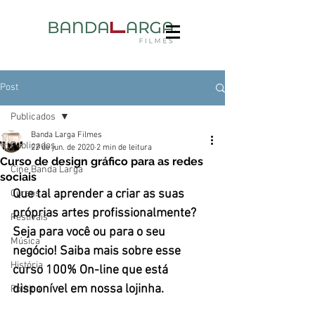
Post
Publicados
Banda Larga Filmes
Publicados
22 de jun. de 2020
2 min de leitura
Curso de design gráfico para as redes
Cine Banda Larga
sociais
Que tal aprender a criar as suas 
Cursos
próprias artes profissionalmente? 
Festivais
Seja para você ou para o seu 
Música
negócio! Saiba mais sobre esse 
História
curso 100% On-line que está 
disponível em nossa lojinha.
Política