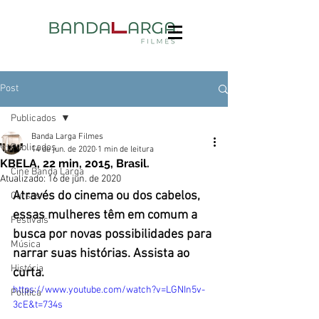
Post
Publicados
Banda Larga Filmes
Publicados
14 de jun. de 2020
1 min de leitura
KBELA, 22 min, 2015, Brasil.
Cine Banda Larga
Atualizado:
16 de jun. de 2020
Através do cinema ou dos cabelos, 
Cursos
essas mulheres têm em comum a 
Festivais
busca por novas possibilidades para 
Música
narrar suas histórias. Assista ao 
História
curta.
https://www.youtube.com/watch?v=LGNIn5v-
Política
3cE&t=734s