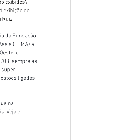
o exibidos? 
á exibição do 
 Ruiz.
oio da Fundação 
Assis (FEMA) e
Oeste, o 
4/08, sempre às 
 super 
estões ligadas 
tua na 
s. Veja o 