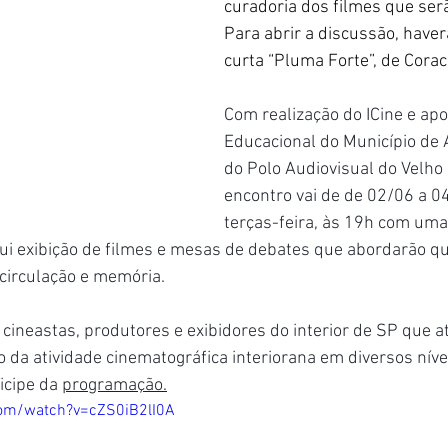
curadoria dos filmes que serã
Para abrir a discussão, haver
curta “Pluma Forte”, de Coraci
Com realização do ICine e ap
Educacional do Município de 
do Polo Audiovisual do Velho 
encontro vai de 
de 02/06 a 0
terças-feira, às 19h com uma
ui exibição de filmes e mesas de debates que abordarão qu
circulação e memória.
 cineastas, produtores e exibidores do interior de SP que a
 da atividade cinematográfica interiorana em diversos nívei
icipe da 
programação.
com/watch?v=cZS0iB2lI0A