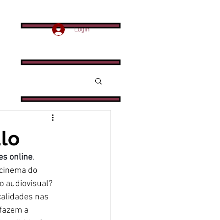
Login
ulo
es online
.
 cinema do 
o audiovisual? 
alidades nas 
fazem a 