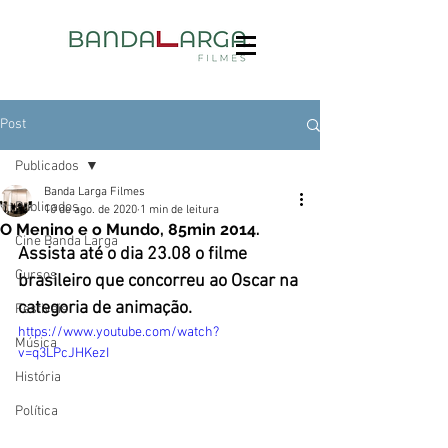
Post
Publicados
Banda Larga Filmes
Publicados
10 de ago. de 2020
1 min de leitura
O Menino e o Mundo, 85min 2014.
Cine Banda Larga
Assista até o dia 23.08 o filme 
Cursos
brasileiro que concorreu ao Oscar na 
categoria de animação.
Festivais
https://www.youtube.com/watch?
Música
v=q3LPcJHKezI
História
Política