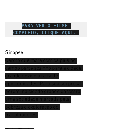
PARA VER O FILME 
COMPLETO, CLIQUE AQUI. 
Sinopse
Garoto que mora com os pais no 
campo parte sozinho para a cidade 
grande devido à falta de 
oportunidades. Para sua surpresa, 
porém, na cidade grande encontra 
uma sociedade marcada pela 
pobreza e exploração de 
trabalhadores.