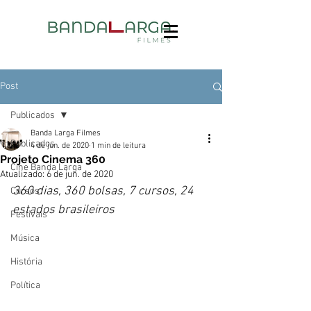
Post
Publicados
Banda Larga Filmes
Publicados
4 de jun. de 2020
1 min de leitura
Projeto Cinema 360
Cine Banda Larga
Atualizado:
6 de jun. de 2020
360 dias, 360 bolsas, 7 cursos, 24 
Cursos
estados brasileiros
Festivais
Música
História
Política