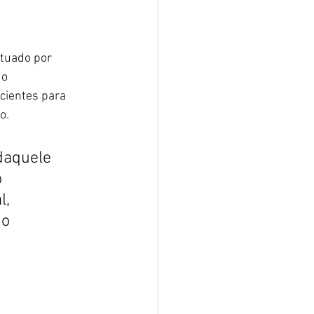
tuado por 
o 
cientes para 
o.
daquele 
 
l, 
o 