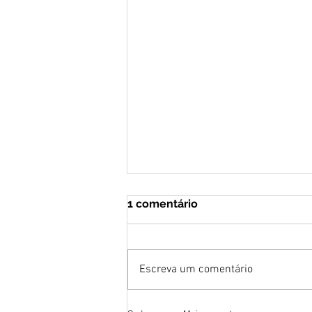
1 comentário
Escreva um comentário
Tudo Balança Porque Deus