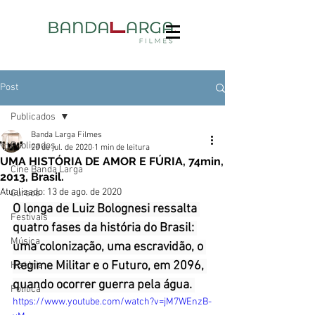
Post
Publicados
Banda Larga Filmes
Publicados
20 de jul. de 2020
1 min de leitura
UMA HISTÓRIA DE AMOR E FÚRIA, 74min,
Cine Banda Larga
2013, Brasil.
Atualizado:
13 de ago. de 2020
Cursos
O longa de Luiz Bolognesi ressalta 
Festivais
quatro fases da história do Brasil: 
Música
uma colonização, uma escravidão, o 
Regime Militar e o Futuro, em 2096, 
História
quando ocorrer guerra pela água. 
Política
https://www.youtube.com/watch?v=jM7WEnzB-