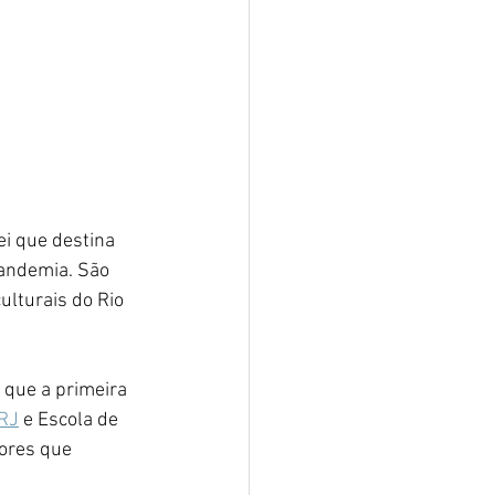
i que destina 
andemia. São 
ulturais do Rio 
 que a primeira 
RJ
 e Escola de 
tores que 