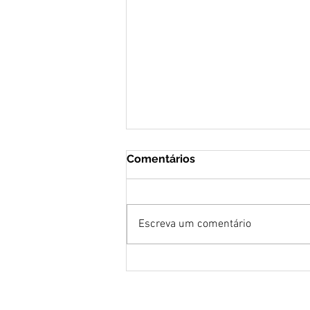
Comentários
Escreva um comentário
Lei de Emergência Cultural:
prorrogado prazo para
cadastro de profissionais
no Estado de SP