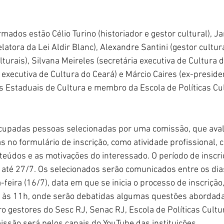
ados estão Célio Turino (historiador e gestor cultural), Ja
elatora da Lei Aldir Blanc), Alexandre Santini (gestor cultu
lturais), Silvana Meireles (secretária executiva de Cultura
a executiva de Cultura do Ceará) e Márcio Caires (ex-presid
 Estaduais de Cultura e membro da Escola de Políticas Cul
cupadas pessoas selecionadas por uma comissão, que avali
 no formulário de inscrição, como atividade profissional, 
teúdos e as motivações do interessado. O período de inscr
 até 27/7. Os selecionados serão comunicados entre os dia
feira (16/7), data em que se inicia o processo de inscrição,
 às 11h, onde serão debatidas algumas questões abordada
o gestores do Sesc RJ, Senac RJ, Escola de Políticas Cultu
issão será pelos canais do YouTube das instituições.