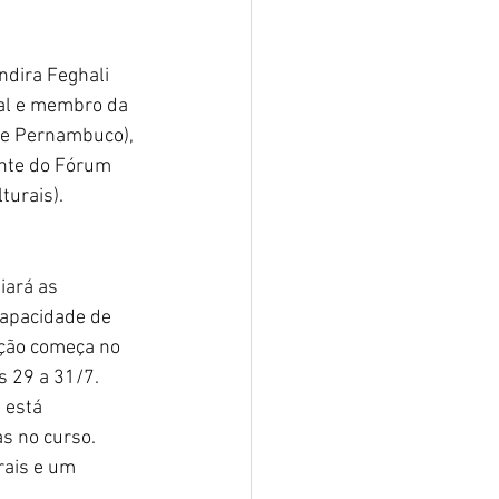
ndira Feghali 
ral e membro da 
 de Pernambuco), 
ente do Fórum 
turais).
ará as 
capacidade de 
ição começa no 
s 29 a 31/7.
 está 
s no curso. 
rais e um 