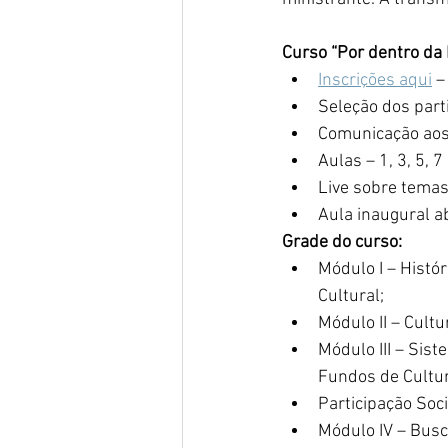
Curso “Por dentro da 
Inscrições aqui
 –
Seleção dos part
Comunicação aos
Aulas – 1, 3, 5, 
Live sobre temas
Aula inaugural a
Grade do curso:
Módulo I – Histó
Cultural;
Módulo II – Cult
Módulo III – Sis
Fundos de Cultur
Participação Soc
Módulo IV – Busca